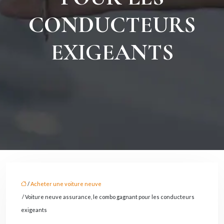
CONDUCTEURS
EXIGEANTS
/
Acheter une voiture neuve
/ Voiture neuve assurance, le combo gagnant pour les conducteurs
exigeants